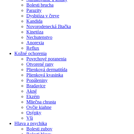
Bolesti brucha
Parazity
Dysbióza v čreve
Kandida
Novorodenecká žltačka
Kinetóza
Nechutenstvo
Anorexia
Reflux
Kožné ochorenia
Povrchové poranenia
Otvorené rany
Plienková dermatitída
Plienková kvasinka
Popáleniny
Bradavice
Akné
Ekzém
Mliečna chrasta
Ovčie kiahne
Osýpky
Vši
Hlava a psychika
Bolesti zubov