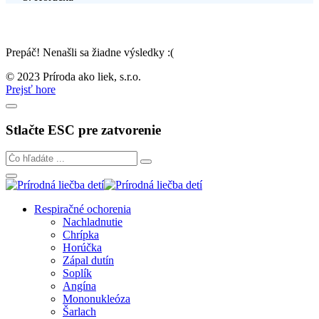
Prepáč! Nenašli sa žiadne výsledky :(
© 2023 Príroda ako liek, s.r.o.
Prejsť hore
Stlačte ESC pre zatvorenie
Respiračné ochorenia
Nachladnutie
Chrípka
Horúčka
Zápal dutín
Soplík
Angína
Mononukleóza
Šarlach