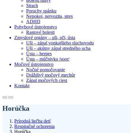
Bolesti hlavy
Strach
Poruchy spánku
Nepokoj, nervozita, stres
ADHD
Pohybové ústrojenstvo
Rastové bolesti
Zmyslové orgány – uši, oči, ústa
Uši – zápal vonkajšieho sluchovodu
Uši – akútny zápal stredného ucha
Ústa – herpes
Ústa – múčnivka /soor/
Močové ústrojenstvo
Nočné pomočovanie
Dráždivý močový mechúr
Zápal močových ciest
Kontakt
Horúčka
Prírodná liečba detí
Respiračné ochorenia
Horúčka