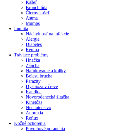
Kašeľ
Bronchitída
Čierny kašeľ
Astma
Mumps
Imunita
Náchylnosť na infekcie
Alergie
Diabetes
Reuma
Tráviace problémy
Hnačka
Zápcha
Nafukovanie a koliky
Bolesti brucha
Parazity
Dysbióza v čreve
Kandida
Novorodenecká žltačka
Kinetóza
Nechutenstvo
Anorexia
Reflux
Kožné ochorenia
Povrchové poranenia