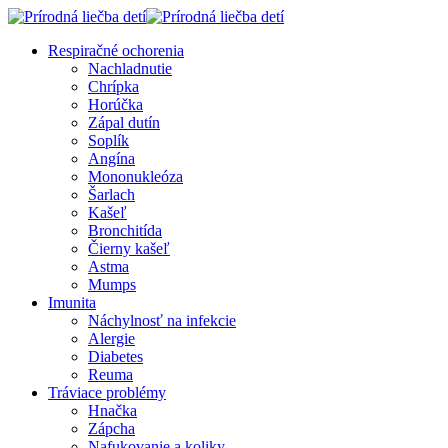
Respiračné ochorenia
Nachladnutie
Chrípka
Horúčka
Zápal dutín
Soplík
Angína
Mononukleóza
Šarlach
Kašeľ
Bronchitída
Čierny kašeľ
Astma
Mumps
Imunita
Náchylnosť na infekcie
Alergie
Diabetes
Reuma
Tráviace problémy
Hnačka
Zápcha
Nafukovanie a koliky