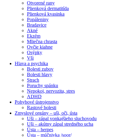
Otvorené rany
Plienková dermatitída
Plienková kvasinka
Popáleniny
Bradavice
Akné
Ekzém
Mliečna chrasta
Ovčie kiahne
Osýpky
Vši
Hlava a psychika
Bolesti zubov
Bolesti hlavy
Strach
Poruchy spánku
Nepokoj, nervozita, stres
ADHD
Pohybové ústrojenstvo
Rastové bolesti
Zmyslové orgány – uši, oči, ústa
Uši – zápal vonkajšieho sluchovodu
Uši – akútny zápal stredného ucha
Ústa – herpes
Ústa – múčnivka /soor/